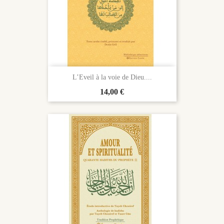
L’Eveil à la voie de Dieu....
Prix
14,00 €