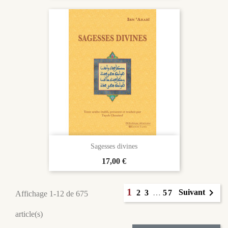
Sagesses divines
Prix
17,00 €
1

Suivant
2
3
…
57
Affichage 1-12 de 675
article(s)