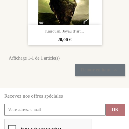
Kairouan. Joyau d’art...
Prix
20,00 €
Affichage 1-1 de 1 article(s)

Retour en haut
Recevez nos offres spéciales