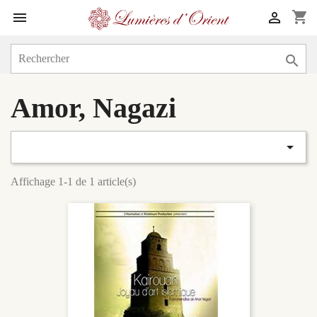
shopping_cart



Amor, Nagazi

Affichage 1-1 de 1 article(s)