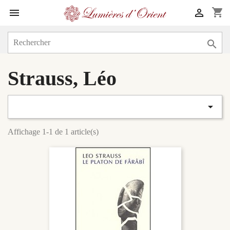
shopping_cart



Strauss, Léo

Affichage 1-1 de 1 article(s)