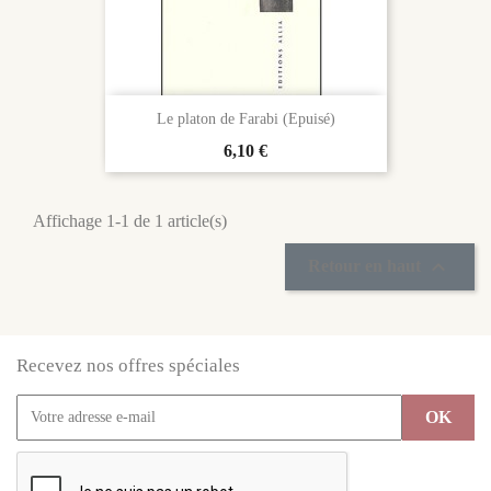
Le platon de Farabi (Epuisé)
Prix
6,10 €
Affichage 1-1 de 1 article(s)

Retour en haut
Recevez nos offres spéciales