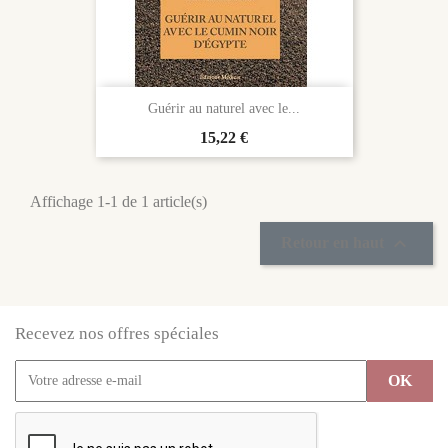
Guérir au naturel avec le...
Prix
15,22 €
Affichage 1-1 de 1 article(s)

Retour en haut
Recevez nos offres spéciales