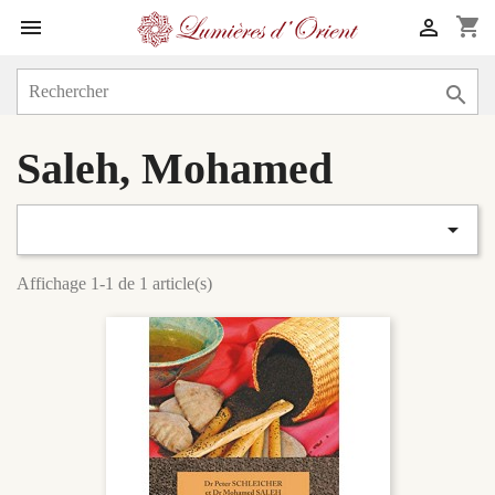
shopping_cart



Saleh, Mohamed

Affichage 1-1 de 1 article(s)