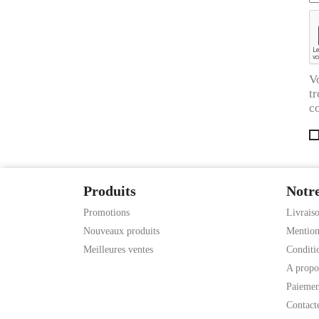
V
tr
co
Produits
Notre
Promotions
Livrais
Nouveaux produits
Mention
Meilleures ventes
Conditio
A propo
Paiemen
Contact