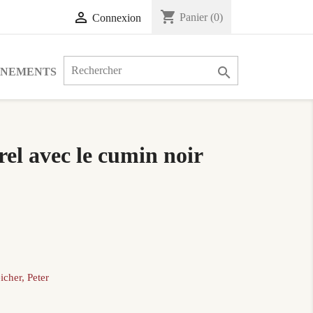
shopping_cart

Panier
(0)
Connexion

ÉNEMENTS
el avec le cumin noir
icher, Peter