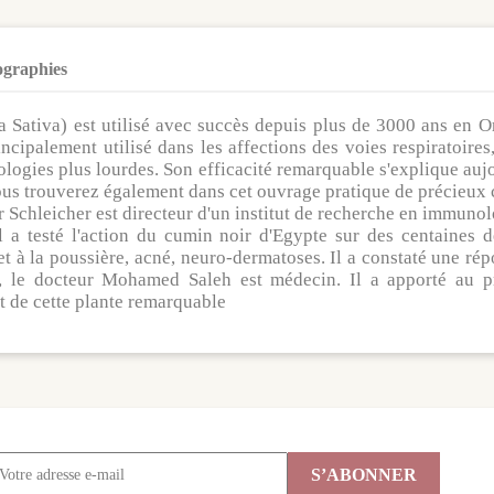
ographies
a Sativa) est utilisé avec succès depuis plus de 3000 ans en O
cipalement utilisé dans les affections des voies respiratoires,
ologies plus lourdes. Son efficacité remarquable s'explique aujo
ous trouverez également dans cet ouvrage pratique de précieux 
ter Schleicher est directeur d'un institut de recherche en imm
l a testé l'action du cumin noir d'Egypte sur des centaines de
 et à la poussière, acné, neuro-dermatoses. Il a constaté une r
e, le docteur Mohamed Saleh est médecin. Il a apporté au p
nt de cette plante remarquable