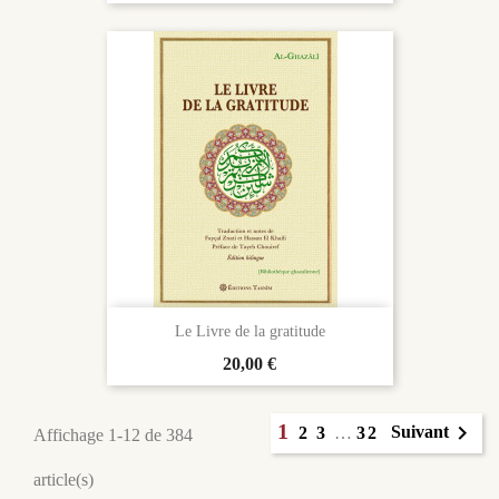
Le Livre de la gratitude
Prix
20,00 €
1

Suivant
2
3
…
32
Affichage 1-12 de 384
article(s)