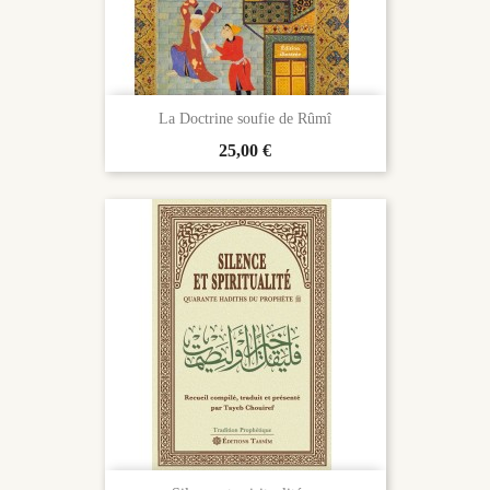
La Doctrine soufie de Rûmî
Prix
25,00 €