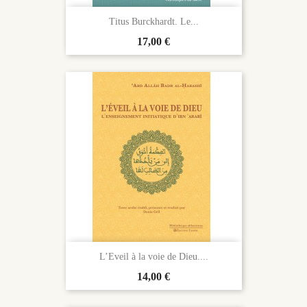
Titus Burckhardt. Le...
Prix
17,00 €
L’Eveil à la voie de Dieu....
Prix
14,00 €