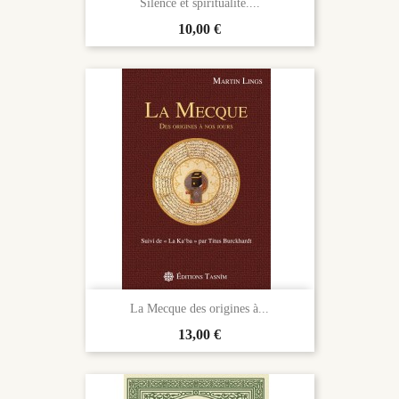
Silence et spiritualité....
Prix
10,00 €
La Mecque des origines à...
Prix
13,00 €