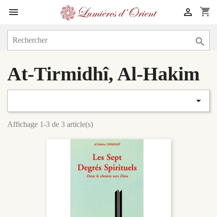
shopping_cart



At-Tirmidhî, Al-Hakim

Affichage 1-3 de 3 article(s)