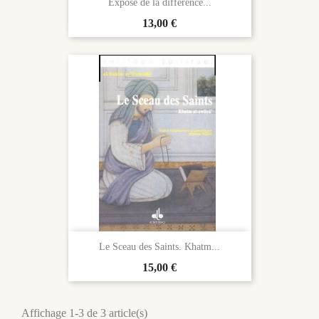
Exposé de la différence...
Prix
13,00 €
Le Sceau des Saints. Khatm...
Prix
15,00 €
Affichage 1-3 de 3 article(s)