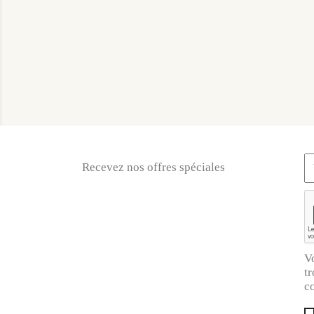
Recevez nos offres spéciales
V
tr
co