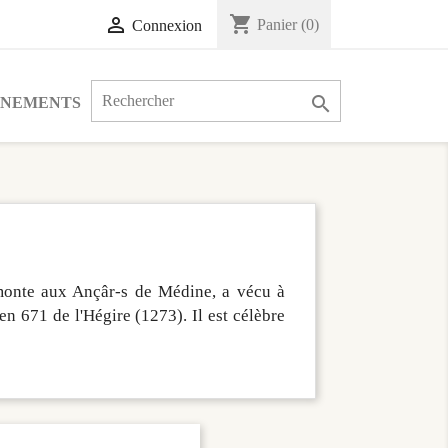
shopping_cart

Panier
(0)
Connexion

ÉNEMENTS
onte aux Ançâr-s de Médine, a vécu à
en 671 de l'Hégire (1273). Il est célèbre