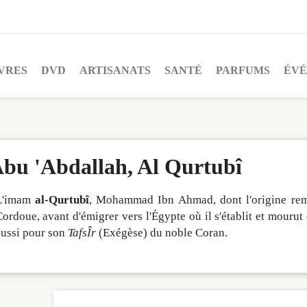
VRES
DVD
ARTISANATS
SANTÉ
PARFUMS
ÉV
bu 'Abdallah, Al Qurtubî
L'imam
al-Qurtubî
, Mohammad Ibn Ahmad, dont l'origine rem
ordoue, avant d'émigrer vers l'Égypte où il s'établit et mourut 
aussi pour son
TafsÎr
(Exégèse) du noble Coran.