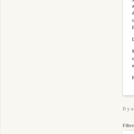
d
s
D
o
R
Il y a
Filtre