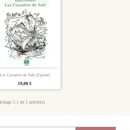

Aperçu rapide
Les Corsaires de Salé (Epuisé)
Prix
19,00 €
ichage 1-1 de 1 article(s)