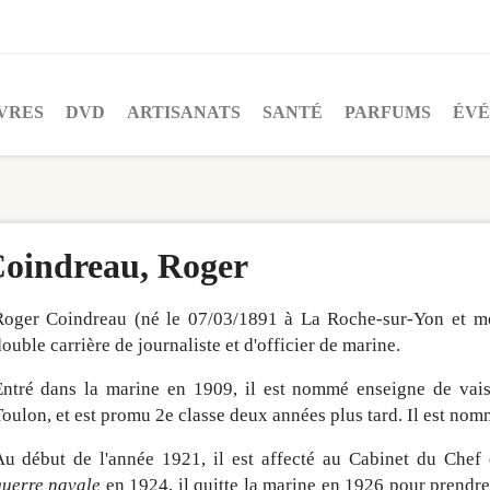
VRES
DVD
ARTISANATS
SANTÉ
PARFUMS
ÉV
oindreau, Roger
Roger Coindreau (né le 07/03/1891 à La Roche-sur-Yon et mor
ouble carrière de journaliste et d'officier de marine.
Entré dans la marine en 1909, il est nommé enseigne de vais
oulon, et est promu 2e classe deux années plus tard. Il est nom
u début de l'année 1921, il est affecté au Cabinet du Chef d
guerre navale
en 1924, il quitte la marine en 1926 pour prendre