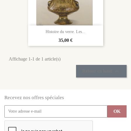
Histoire du verre. Les...
Prix
35,00 €
Affichage 1-1 de 1 article(s)

Retour en haut
Recevez nos offres spéciales