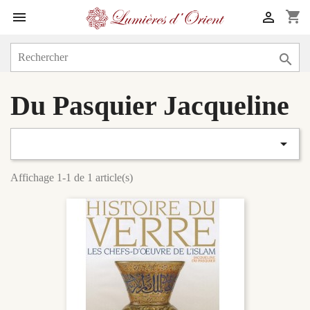
shopping_cart



Du Pasquier Jacqueline

Affichage 1-1 de 1 article(s)