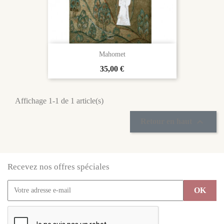
Mahomet
Prix
35,00 €
Affichage 1-1 de 1 article(s)

Retour en haut
Recevez nos offres spéciales