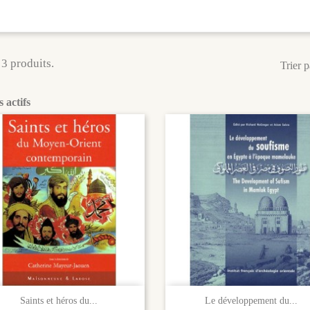
a 3 produits.
Trier p
s actifs


Aperçu rapide
Aperçu rapide
Saints et héros du...
Le développement du...