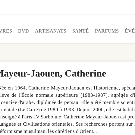
VRES
DVD
ARTISANATS
SANTÉ
PARFUMS
ÉV
ayeur-Jaouen, Catherine
Née en 1964, Catherine Mayeur-Jaouen est Historienne, spécia
élève de l'École normale supérieure (1983-1987), agrégée d'
icenciée d'arabe, diplômée de persan. Elle a été membre scientif
rientale (Le Caire) de 1989 à 1993. Depuis 2000, elle est habili
nseigné à Paris-IV Sorbonne, Catherine Mayeur-Jaouen est profes
angues et Civilisations orientales. Ses recherches portent sur l
éformisme musulman, les chrétiens d'Orient...