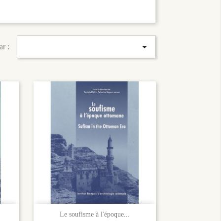

ar :

Aperçu rapide
Le soufisme à l'époque...