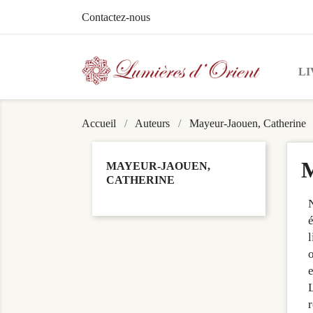
Contactez-nous
LI
Accueil
Auteurs
Mayeur-Jaouen, Catherine
M
MAYEUR-JAOUEN,
CATHERINE
l
o
e
L
r