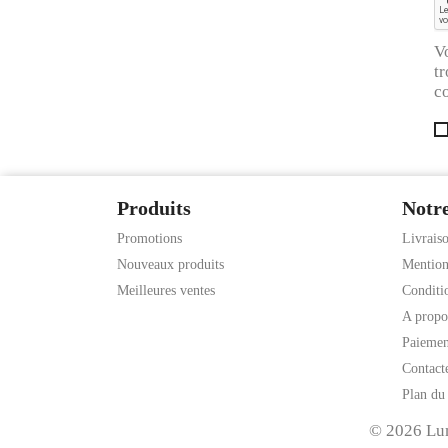
V
tr
co
Produits
Notre
Promotions
Livrais
Nouveaux produits
Mention
Meilleures ventes
Conditio
A propo
Paiemen
Contact
Plan du 
© 2026 Lumi