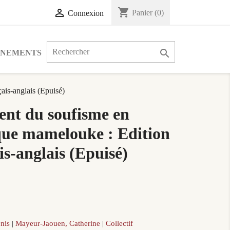
shopping_cart

Panier
(0)
Connexion

ÉNEMENTS
ais-anglais (Epuisé)
nt du soufisme en
que mamelouke : Edition
is-anglais (Epuisé)
enis
Mayeur-Jaouen, Catherine
Collectif