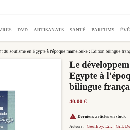
VRES
DVD
ARTISANATS
SANTÉ
PARFUMS
ÉV
 du soufisme en Egypte à l'époque mamelouke : Edition bilingue franç
Le développeme
Egypte à l'épo
bilingue frança
40,00 €

Derniers articles en stock
Geoffroy, Eric
Gril, D
Auteurs :