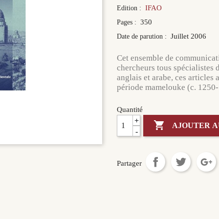
IFAO
Edition :
350
Pages :
Juillet 2006
Date de parution :
Cet ensemble de communicatio
chercheurs tous spécialistes 
anglais et arabe, ces articles
période mamelouke (c. 1250-
Quantité
+

AJOUTER A
-
Partager