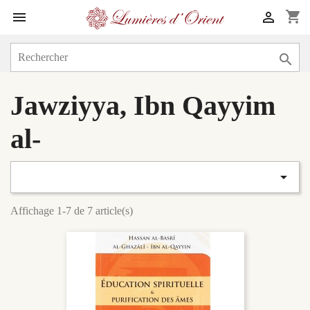
shopping_cart



Jawziyya, Ibn Qayyim
al-

Affichage 1-7 de 7 article(s)