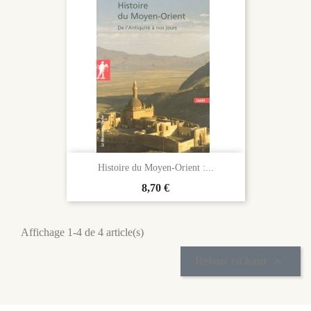
Histoire du Moyen-Orient :...
Prix
8,70 €
Affichage 1-4 de 4 article(s)

Retour en haut