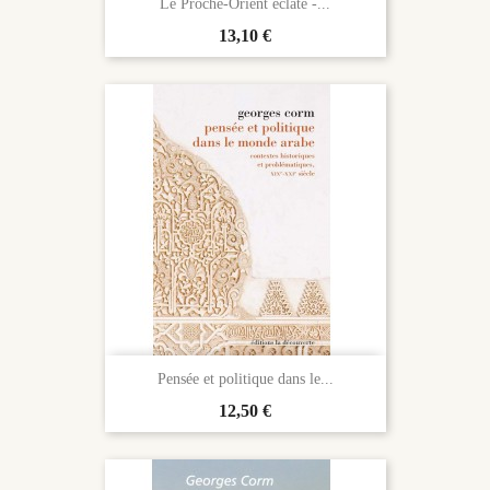
Le Proche-Orient éclaté -...
Prix
13,10 €
Pensée et politique dans le...
Prix
12,50 €