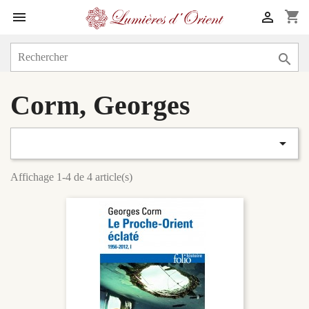
shopping_cart



Corm, Georges

Affichage 1-4 de 4 article(s)