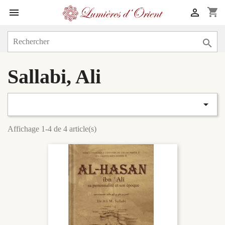
shopping_cart



Sallabi, Ali

Affichage 1-4 de 4 article(s)