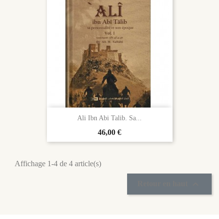
Ali Ibn Abi Talib. Sa...
Prix
46,00 €
Affichage 1-4 de 4 article(s)

Retour en haut