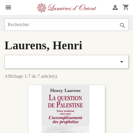
shopping_cart



Laurens, Henri

Affichage 1-7 de 7 article(s)