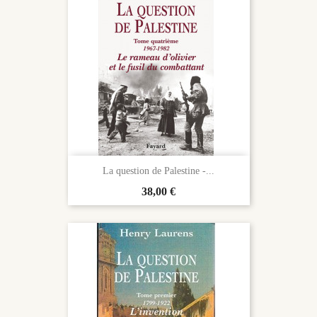
La question de Palestine -...
Prix
38,00 €