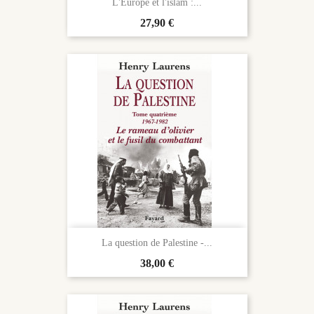
L'Europe et l'islam :...
Prix
27,90 €
La question de Palestine -...
Prix
38,00 €