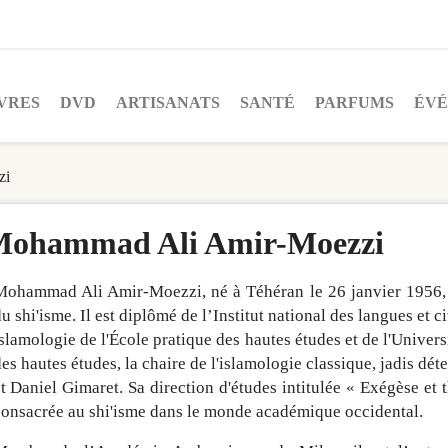
VRES
DVD
ARTISANATS
SANTÉ
PARFUMS
ÉV
zi
ohammad Ali Amir-Moezzi
ohammad Ali Amir-Moezzi, né à Téhéran le 26 janvier 1956, e
u shi'isme. Il est diplômé de l’Institut national des langues et ci
slamologie de l'École pratique des hautes études et de l'Universit
es hautes études, la chaire de l'islamologie classique, jadis 
t Daniel Gimaret. Sa direction d'études intitulée « Exégèse et t
onsacrée au shi'isme dans le monde académique occidental.