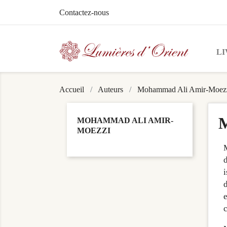
Contactez-nous
LI
Accueil
Auteurs
Mohammad Ali Amir-Moez
M
MOHAMMAD ALI AMIR-
MOEZZI
M
d
i
d
e
c