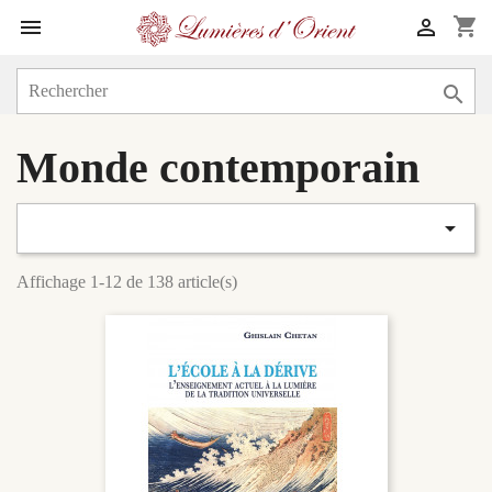
shopping_cart



Monde contemporain

Affichage 1-12 de 138 article(s)