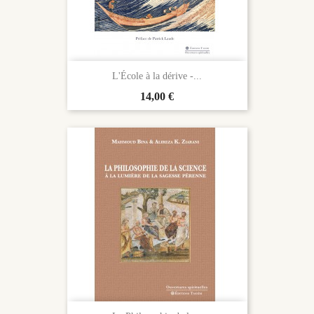
L'École à la dérive -...
Prix
14,00 €