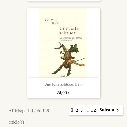
Une folle solitude. Le...
Prix
24,00 €
1

Suivant
2
3
…
12
Affichage 1-12 de 138
article(s)