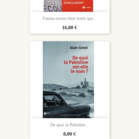
Fatima moins bien notée que...
Prix
16,80 €
De quoi la Palestine...
Prix
8,00 €