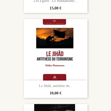
Les Egarés : Le Wahhabisme...
Prix
15,00 €
Le Jihâd, antithèse du...
Prix
10,00 €