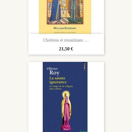
Chrétiens et musulmans :...
Prix
21,50 €