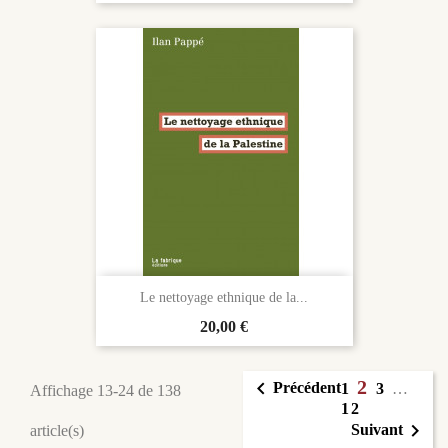
Le nettoyage ethnique de la...
Prix
20,00 €
2

Précédent
1
3
…
Affichage 13-24 de 138
12

Suivant
article(s)