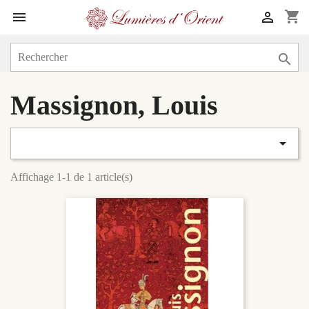
shopping_cart



Massignon, Louis

Affichage 1-1 de 1 article(s)