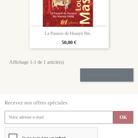
La Passion de Husayn Ibn...
Prix
50,00 €
Affichage 1-1 de 1 article(s)

Retour en haut
Recevez nos offres spéciales