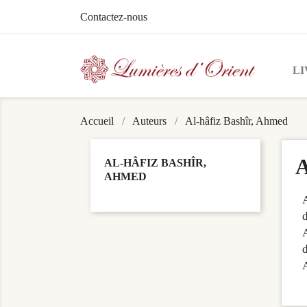
Contactez-nous
LI
Accueil
Auteurs
Al-hâfiz Bashîr, Ahmed
A
AL-HÂFIZ BASHÎR,
AHMED
A
d
A
A