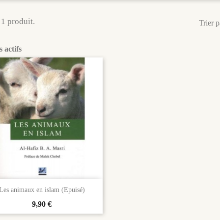
 1 produit.
Trier p
s actifs

Aperçu rapide
Les animaux en islam (Epuisé)
Prix
9,90 €