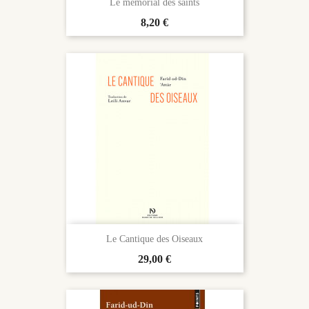
Le mémorial des saints
Prix
8,20 €
Le Cantique des Oiseaux
Prix
29,00 €