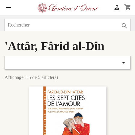
shopping_cart



'Attâr, Fârid al-Dîn

Affichage 1-5 de 5 article(s)