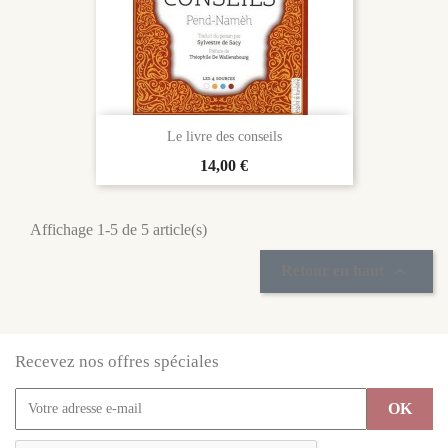
Le livre des conseils
Prix
14,00 €
Affichage 1-5 de 5 article(s)

Retour en haut
Recevez nos offres spéciales