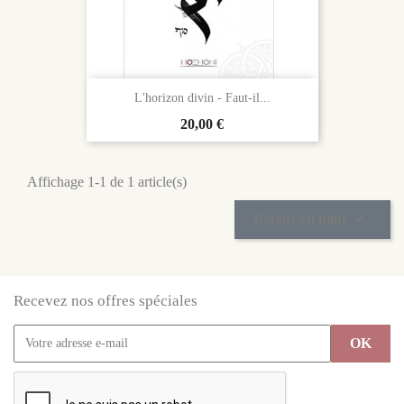
L'horizon divin - Faut-il...
Prix
20,00 €
Affichage 1-1 de 1 article(s)

Retour en haut
Recevez nos offres spéciales