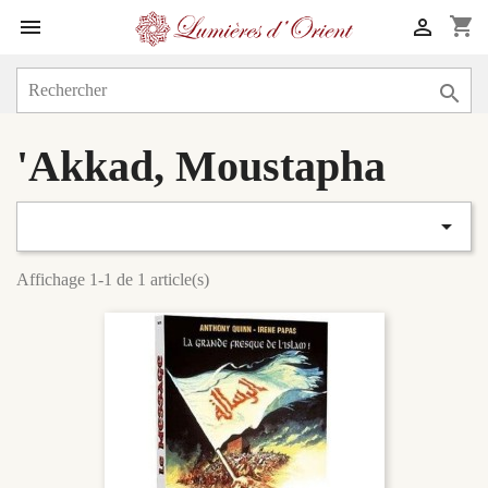
shopping_cart



'Akkad, Moustapha

Affichage 1-1 de 1 article(s)