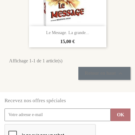
Le Message. La grande...
Prix
15,00 €
Affichage 1-1 de 1 article(s)

Retour en haut
Recevez nos offres spéciales