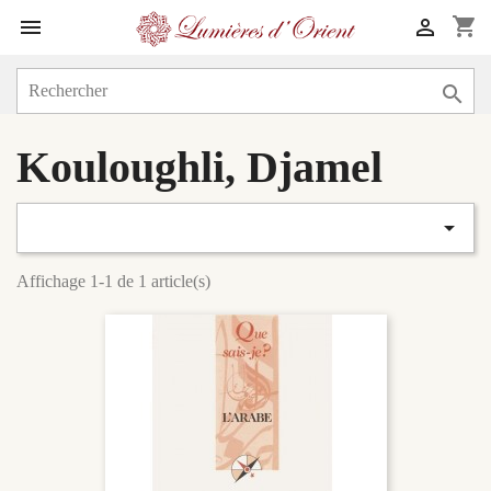
shopping_cart



Kouloughli, Djamel

Affichage 1-1 de 1 article(s)