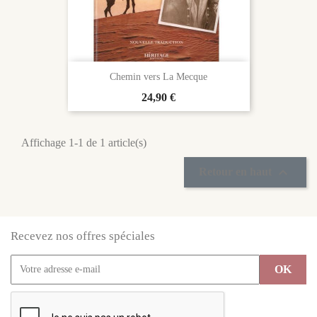
Chemin vers La Mecque
Prix
24,90 €
Affichage 1-1 de 1 article(s)

Retour en haut
Recevez nos offres spéciales