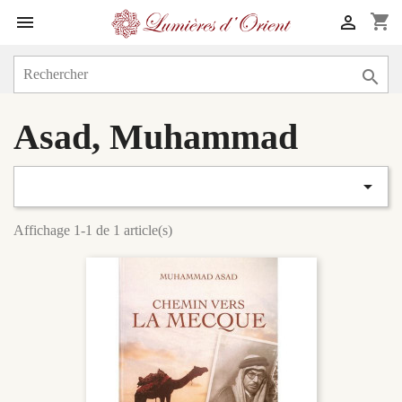
shopping_cart



Asad, Muhammad

Affichage 1-1 de 1 article(s)