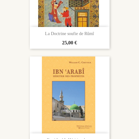
La Doctrine soufie de Rûmî
Prix
25,00 €