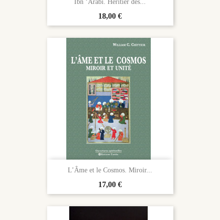
Ibn ‘Arabî. Héritier des...
Prix
18,00 €
L’Âme et le Cosmos. Miroir...
Prix
17,00 €