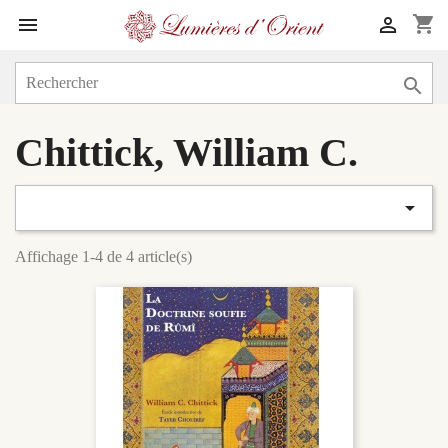
shopping_cart



Chittick, William C.

Affichage 1-4 de 4 article(s)