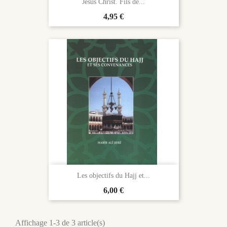
Jésus Christ. Fils de...
Prix
4,95 €
Les objectifs du Hajj et...
Prix
6,00 €
Affichage 1-3 de 3 article(s)