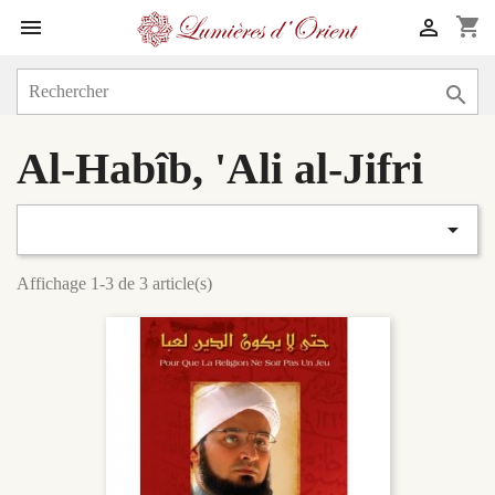
shopping_cart



Al-Habîb, 'Ali al-Jifri

Affichage 1-3 de 3 article(s)