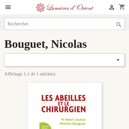
shopping_cart



Bouguet, Nicolas

Affichage 1-1 de 1 article(s)