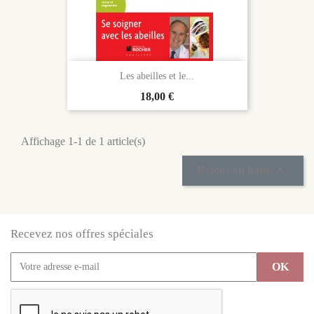
Les abeilles et le...
Prix
18,00 €
Affichage 1-1 de 1 article(s)

Retour en haut
Recevez nos offres spéciales