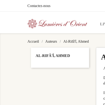
Contactez-nous
LI
Accueil
Auteurs
Al-Rifâ'î, Ahmed
A
AL-RIFÂ'Î, AHMED
A
D
é
I
c
c