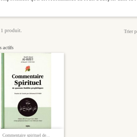
 1 produit.
Trier p
s actifs

Aperçu rapide
Commentaire spirituel de...