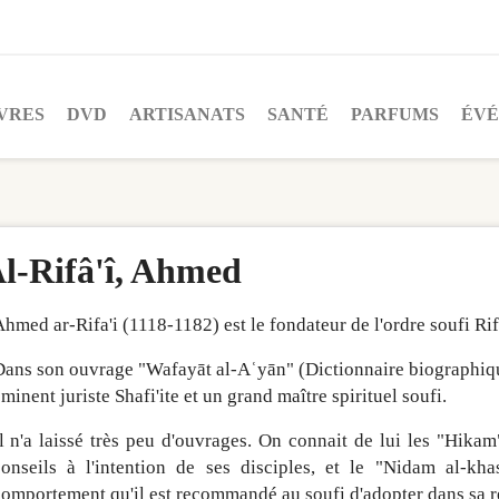
VRES
DVD
ARTISANATS
SANTÉ
PARFUMS
ÉV
l-Rifâ'î, Ahmed
hmed ar-Rifa'i (1118-1182) est le fondateur de l'ordre soufi Rif
ans son ouvrage "Wafayāt al-Aʿyān" (Dictionnaire biographiq
minent juriste Shafi'ite et un grand maître spirituel soufi.
l n'a laissé très peu d'ouvrages. On connait de lui les "Hikam
onseils à l'intention de ses disciples, et le "Nidam al-kha
omportement qu'il est recommandé au soufi d'adopter dans sa re