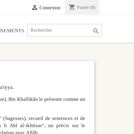
shopping_cart

Panier
(0)
Connexion

ÉNEMENTS
a'iyya.
ue), Ibn Khallikân le présente comme un
" (Sagesses), recueil de sentences et de
s li Ahl al-ikhtisas", un précis sur le
lation avec Allâh.