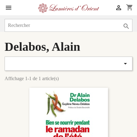
shopping_cart



Delabos, Alain

Affichage 1-1 de 1 article(s)