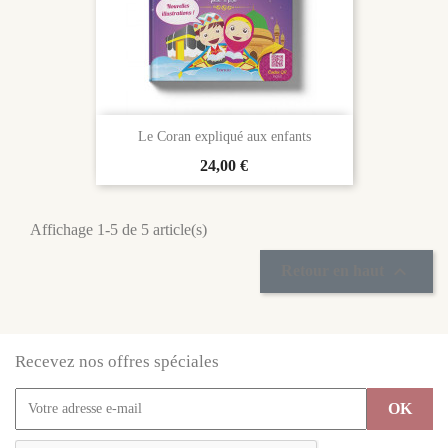
Le Coran expliqué aux enfants
Prix
24,00 €
Affichage 1-5 de 5 article(s)

Retour en haut
Recevez nos offres spéciales