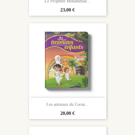
Le Prophète Mohammad...
Prix
23,00 €
Les animaux du Coran...
Prix
20,00 €