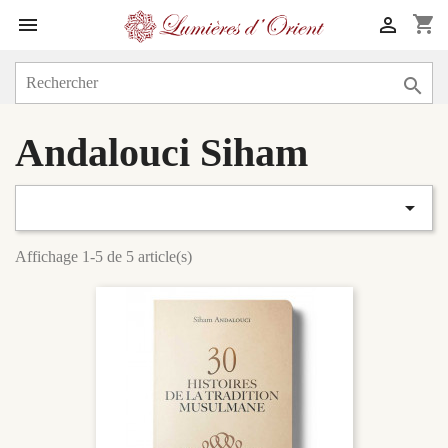
shopping_cart



Andalouci Siham

Affichage 1-5 de 5 article(s)