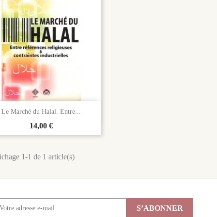

Aperçu rapide
Le Marché du Halal. Entre...
Prix
14,00 €
ichage 1-1 de 1 article(s)