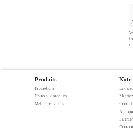
V
tr
co
Produits
Notre
Promotions
Livrais
Nouveaux produits
Mention
Meilleures ventes
Conditio
A propo
Paiemen
Contact