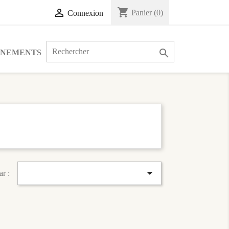
shopping_cart

Panier
(0)
Connexion

ÉNEMENTS

ar :