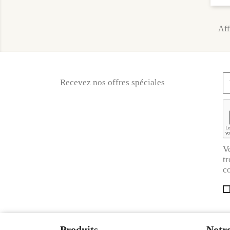
Aff
Recevez nos offres spéciales
V
tr
co
Produits
Notre