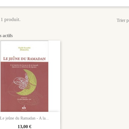
 1 produit.
Trier p
s actifs

Aperçu rapide
Le jeûne du Ramadan - A la...
Prix
13,00 €