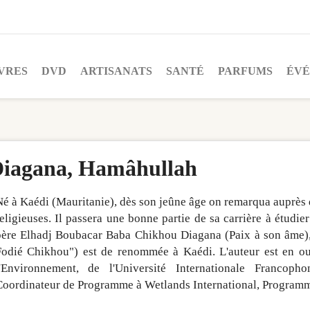
VRES
DVD
ARTISANATS
SANTÉ
PARFUMS
ÉV
iagana, Hamâhullah
é à Kaédi (Mauritanie), dès son jeûne âge on remarqua auprès d
eligieuses. Il passera une bonne partie de sa carrière à étudi
père Elhadj Boubacar Baba Chikhou Diagana (Paix à son âme),
Fodié Chikhou") est de renommée à Kaédi. L'auteur est en ou
l'Environnement, de l'Université Internationale Francopho
Coordinateur de Programme à Wetlands International, Programm