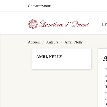
Contactez-nous
LI
Accueil
Auteurs
Amri, Nelly
A
AMRI, NELLY
N
1
T
e
m
s