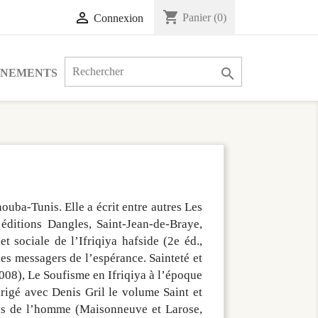
shopping_cart

Panier
(0)
Connexion

ÉNEMENTS
ouba-Tunis. Elle a écrit entre autres Les
ditions Dangles, Saint-Jean-de-Braye,
et sociale de l’Ifriqiya hafside (2e éd.,
les messagers de l’espérance. Sainteté et
008), Le Soufisme en Ifriqiya à l’époque
irigé avec Denis Gril le volume Saint et
nces de l’homme (Maisonneuve et Larose,