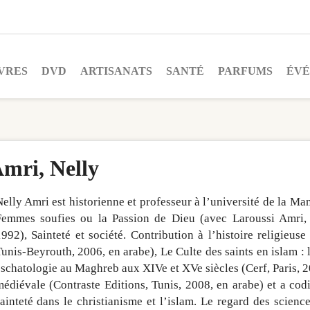
VRES
DVD
ARTISANATS
SANTÉ
PARFUMS
ÉV
mri, Nelly
elly Amri est historienne et professeur à l’université de la Man
Femmes soufies ou la Passion de Dieu (avec Laroussi Amri, é
992), Sainteté et société. Contribution à l’histoire religieuse 
unis-Beyrouth, 2006, en arabe), Le Culte des saints en islam : 
schatologie au Maghreb aux XIVe et XVe siècles (Cerf, Paris, 2
édiévale (Contraste Editions, Tunis, 2008, en arabe) et a cod
ainteté dans le christianisme et l’islam. Le regard des scie