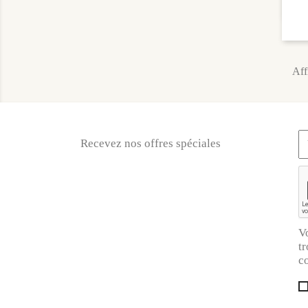
Aff
Recevez nos offres spéciales
V
tr
co