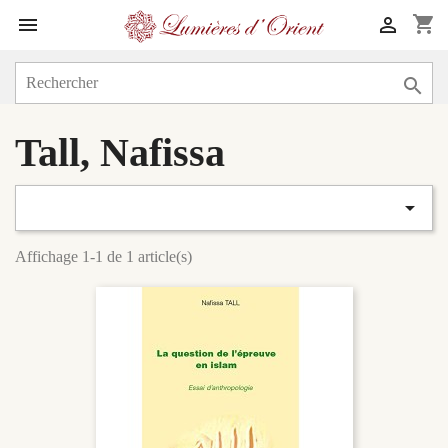
shopping_cart



Tall, Nafissa

Affichage 1-1 de 1 article(s)