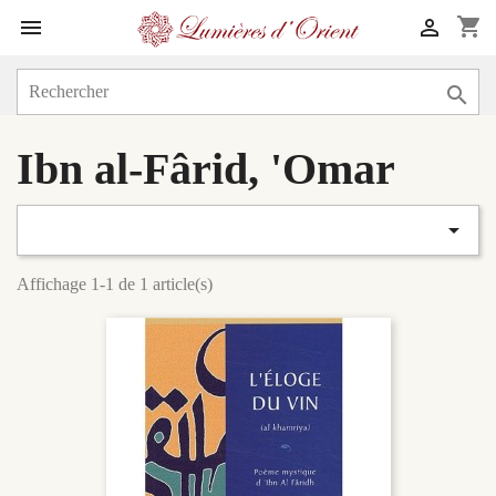
shopping_cart



Ibn al-Fârid, 'Omar

Affichage 1-1 de 1 article(s)