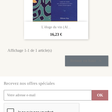
L'éloge du vin (Al...
Prix
16,23 €
Affichage 1-1 de 1 article(s)

Retour en haut
Recevez nos offres spéciales