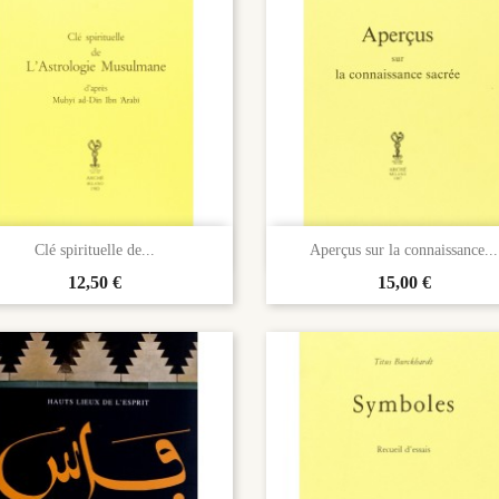


Aperçu rapide
Aperçu rapide
Clé spirituelle de...
Aperçus sur la connaissance...
Prix
12,50 €
Prix
15,00 €