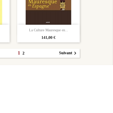

Aperçu rapide
La Culture Mauresque en...
Prix
141,00 €
1

Suivant
2