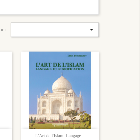

ar :

Aperçu rapide
L'Art de l'Islam. Langage...