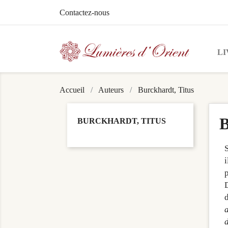
Contactez-nous
LI
Accueil
Auteurs
Burckhardt, Titus
B
BURCKHARDT, TITUS
S
i
p
D
d
a