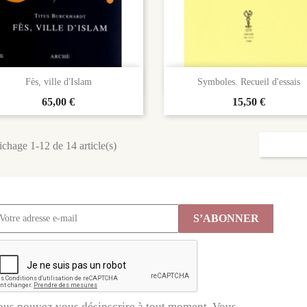


Aperçu rapide
Aperçu rapide
Fès, ville d'Islam
Symboles. Recueil d'essais
Prix
65,00 €
Prix
15,50 €
ichage 1-12 de 14 article(s)
ous pouvez vous désinscrire à tout moment. Vous