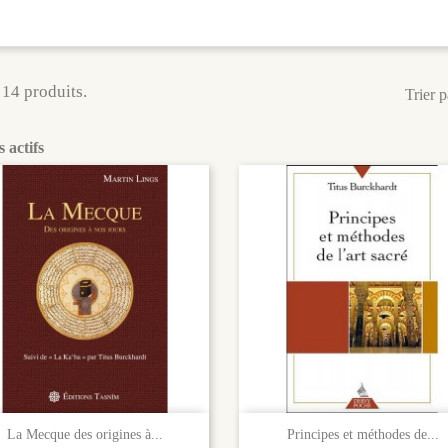
a 14 produits.
Trier p
s actifs


Aperçu rapide
Aperçu rapide
La Mecque des origines à...
Principes et méthodes de...