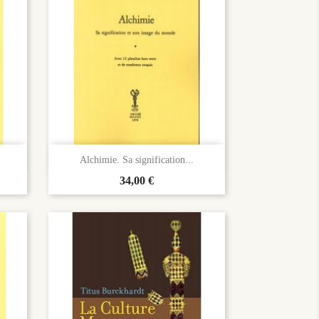

Aperçu rapide
Alchimie. Sa signification...
Prix
34,00 €