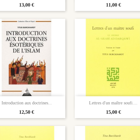
Prix
13,00 €
Prix
11,00 €


Aperçu rapide
Aperçu rapide
Introduction aux doctrines...
Lettres d'un maître soufi....
Prix
12,50 €
Prix
15,00 €