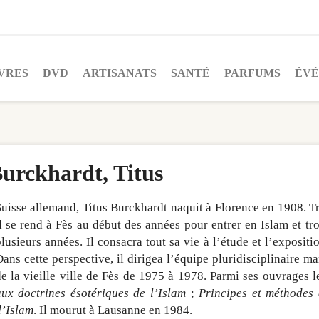
VRES
DVD
ARTISANATS
SANTÉ
PARFUMS
ÉV
urckhardt, Titus
uisse allemand, Titus Burckhardt naquit à Florence en 1908. Très
l se rend à Fès au début des années pour entrer en Islam et tro
lusieurs années. Il consacra tout sa vie à l’étude et l’expositi
ans cette perspective, il dirigea l’équipe pluridisciplinaire 
e la vieille ville de Fès de 1975 à 1978. Parmi ses ouvrages l
ux doctrines ésotériques de l’Islam
;
Principes et méthodes 
d’Islam
. Il mourut à Lausanne en 1984.