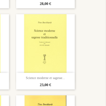
Prix
28,00 €

Aperçu rapide
Science moderne et sagesse...
Prix
23,00 €