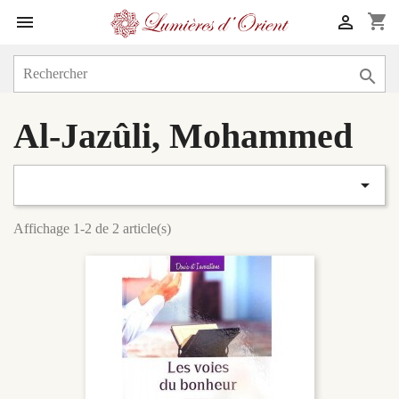
shopping_cart



Al-Jazûli, Mohammed

Affichage 1-2 de 2 article(s)