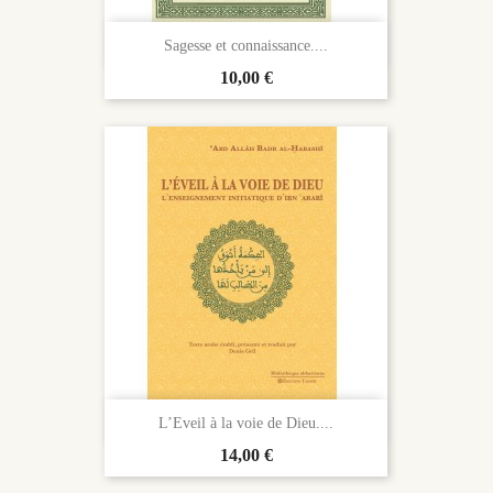

Aperçu rapide
Sagesse et connaissance....
Prix
10,00 €

Aperçu rapide
L’Eveil à la voie de Dieu....
Prix
14,00 €