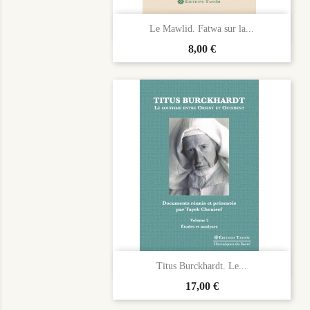

Aperçu rapide
Le Mawlid. Fatwa sur la...
Prix
8,00 €

Aperçu rapide
Titus Burckhardt. Le...
Prix
17,00 €