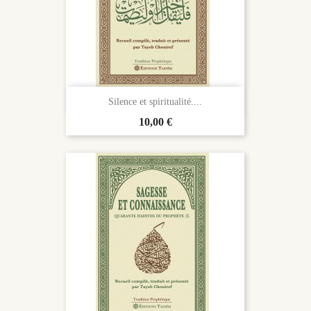

Aperçu rapide
Silence et spiritualité....
Prix
10,00 €