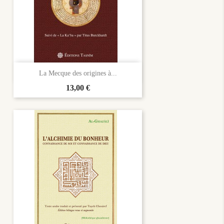

Aperçu rapide
La Mecque des origines à...
Prix
13,00 €