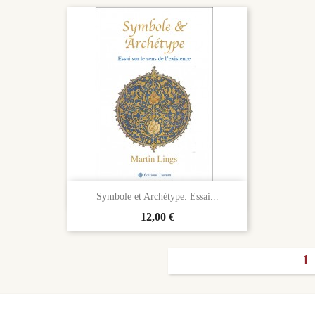

Aperçu rapide
Symbole et Archétype. Essai...
Prix
12,00 €