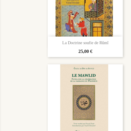

Aperçu rapide
La Doctrine soufie de Rûmî
Prix
25,00 €