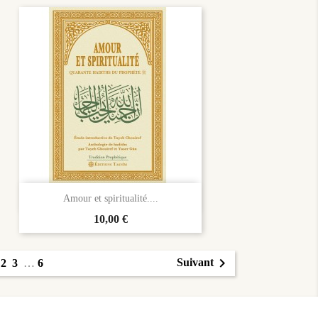

Aperçu rapide
Amour et spiritualité....
Prix
10,00 €
1

Suivant
2
3
…
6