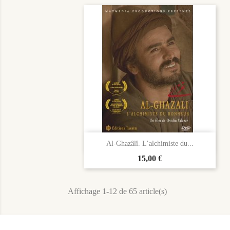

Aperçu rapide
Al-Ghazâlî. L’alchimiste du...
Prix
15,00 €
Affichage 1-12 de 65 article(s)