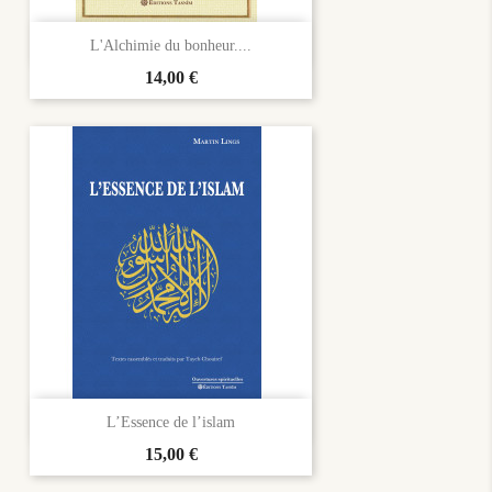

Aperçu rapide
L'Alchimie du bonheur....
Prix
14,00 €

Aperçu rapide
L’Essence de l’islam
Prix
15,00 €