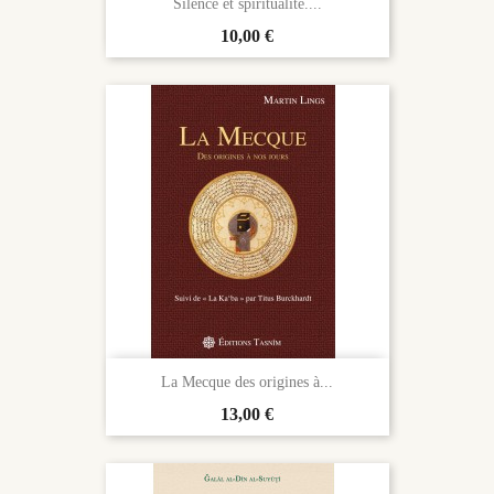
Silence et spiritualité....
Prix
10,00 €
La Mecque des origines à...
Prix
13,00 €