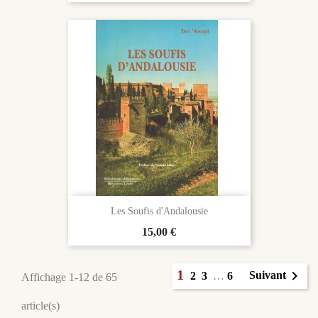
Les Soufis d'Andalousie
Prix
15,00 €
1

Suivant
2
3
…
6
Affichage 1-12 de 65
article(s)