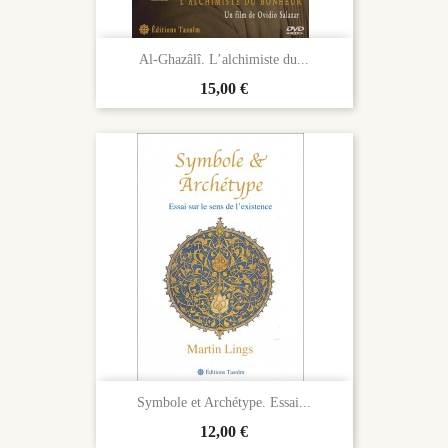
Al-Ghazâlî. L’alchimiste du...
Prix
15,00 €
Symbole et Archétype. Essai...
Prix
12,00 €