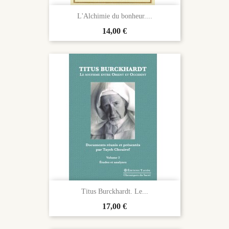
L'Alchimie du bonheur....
Prix
14,00 €
Titus Burckhardt. Le...
Prix
17,00 €