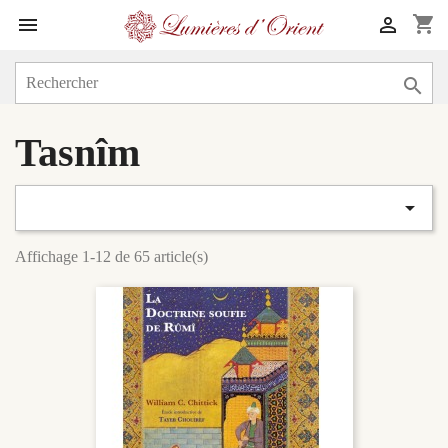
shopping_cart



Tasnîm

Affichage 1-12 de 65 article(s)