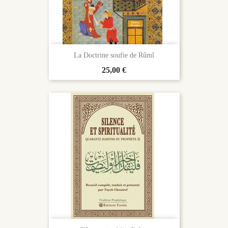
La Doctrine soufie de Rûmî
Prix
25,00 €