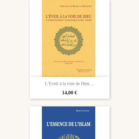
L’Eveil à la voie de Dieu....
Prix
14,00 €