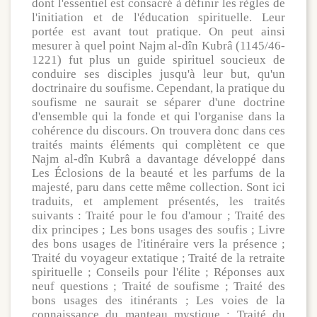
dont l'essentiel est consacré à définir les règles de
l'initiation et de l'éducation spirituelle. Leur
portée est avant tout pratique. On peut ainsi
mesurer à quel point Najm al-dîn Kubrâ (1145/46-
1221) fut plus un guide spirituel soucieux de
conduire ses disciples jusqu'à leur but, qu'un
doctrinaire du soufisme. Cependant, la pratique du
soufisme ne saurait se séparer d'une doctrine
d'ensemble qui la fonde et qui l'organise dans la
cohérence du discours. On trouvera donc dans ces
traités maints éléments qui complètent ce que
Najm al-dîn Kubrâ a davantage développé dans
Les Éclosions de la beauté et les parfums de la
majesté, paru dans cette même collection. Sont ici
traduits, et amplement présentés, les traités
suivants : Traité pour le fou d'amour ; Traité des
dix principes ; Les bons usages des soufis ; Livre
des bons usages de l'itinéraire vers la présence ;
Traité du voyageur extatique ; Traité de la retraite
spirituelle ; Conseils pour l'élite ; Réponses aux
neuf questions ; Traité de soufisme ; Traité des
bons usages des itinérants ; Les voies de la
connaissance du manteau mystique ; Traité du