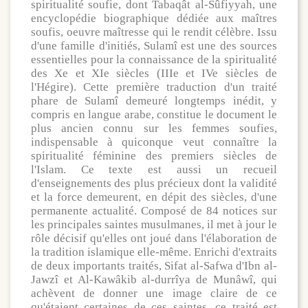
spiritualité soufie, dont Tabaqât al-Sûfiyyah, une
encyclopédie biographique dédiée aux maîtres
soufis, oeuvre maîtresse qui le rendit célèbre. Issu
d'une famille d'initiés, Sulamî est une des sources
essentielles pour la connaissance de la spiritualité
des Xe et XIe siècles (IIIe et IVe siècles de
l'Hégire). Cette première traduction d'un traité
phare de Sulamî demeuré longtemps inédit, y
compris en langue arabe, constitue le document le
plus ancien connu sur les femmes soufies,
indispensable à quiconque veut connaître la
spiritualité féminine des premiers siècles de
l'Islam. Ce texte est aussi un recueil
d'enseignements des plus précieux dont la validité
et la force demeurent, en dépit des siècles, d'une
permanente actualité. Composé de 84 notices sur
les principales saintes musulmanes, il met à jour le
rôle décisif qu'elles ont joué dans l'élaboration de
la tradition islamique elle-même. Enrichi d'extraits
de deux importants traités, Sifat al-Safwa d'Ibn al-
Jawzî et Al-Kawâkib al-durrîya de Munâwî, qui
achèvent de donner une image claire de ce
qu'étaient certaines de ces saintes, ce traité est