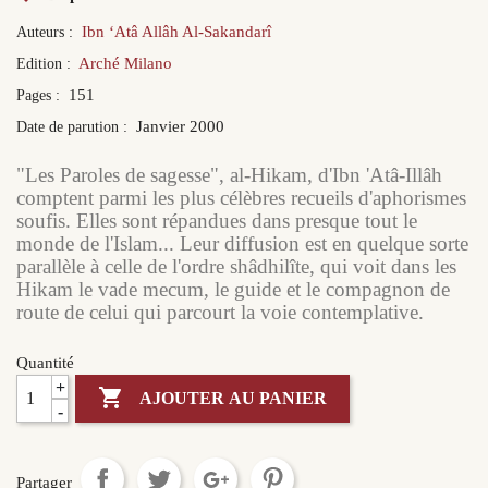
Ibn ‘Atâ Allâh Al-Sakandarî
Auteurs :
Arché Milano
Edition :
151
Pages :
Janvier 2000
Date de parution :
"Les Paroles de sagesse", al-Hikam, d'Ibn 'Atâ-Illâh
comptent parmi les plus célèbres recueils d'aphorismes
soufis. Elles sont répandues dans presque tout le
monde de l'Islam... Leur diffusion est en quelque sorte
parallèle à celle de l'ordre shâdhilîte, qui voit dans les
Hikam le vade mecum, le guide et le compagnon de
route de celui qui parcourt la voie contemplative.
Quantité
+

AJOUTER AU PANIER
-
Partager