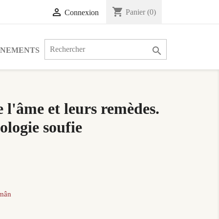
shopping_cart

Panier
(0)
Connexion

ÉNEMENTS
 l'âme et leurs remèdes.
ologie soufie
hmân