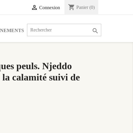
shopping_cart

Panier
(0)
Connexion

ÉNEMENTS
ques peuls. Njeddo
la calamité suivi de