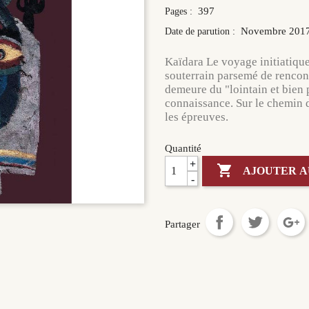
397
Pages :
Novembre 201
Date de parution :
Kaïdara Le voyage initiatique
souterrain parsemé de rencont
demeure du "lointain et bien p
connaissance. Sur le chemin du
les épreuves.
Quantité
+

AJOUTER A
-
Partager