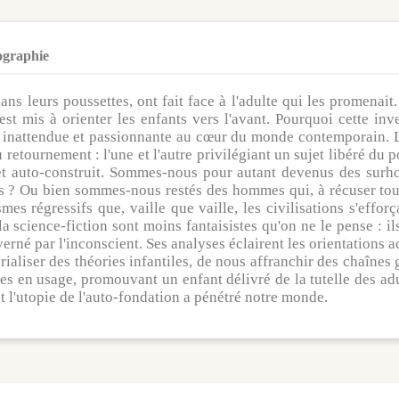
ographie
ans leurs poussettes, ont fait face à l'adulte qui les promena
est mis à orienter les enfants vers l'avant. Pourquoi cette in
 inattendue et passionnante au cœur du monde contemporain. La
retournement : l'une et l'autre privilégiant un sujet libéré du p
 et auto-construit. Sommes-nous pour autant devenus des surh
s ? Ou bien sommes-nous restés des hommes qui, à récuser toute
s régressifs que, vaille que vaille, les civilisations s'efforç
a science-fiction sont moins fantaisistes qu'on ne le pense : il
erné par l'inconscient. Ses analyses éclairent les orientations ac
aliser des théories infantiles, de nous affranchir des chaînes g
s en usage, promouvant un enfant délivré de la tutelle des adul
 l'utopie de l'auto-fondation a pénétré notre monde.