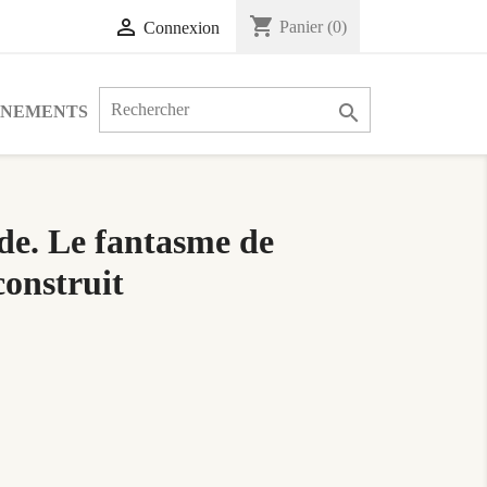
shopping_cart

Panier
(0)
Connexion

ÉNEMENTS
ude. Le fantasme de
onstruit