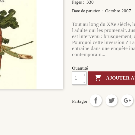
330
Pages :
Octobre 2007
Date de parution :
Tout au long du XXe siècle, le
l'adulte qui les promenait. J
est intervenu : brusquement, o
Pourquoi cette inversion ? La
entraîne dans une enquête in
contemporain...
Quantité
+

AJOUTER A
-
Partager