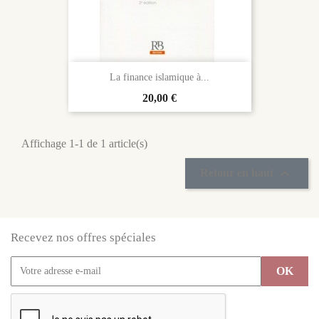
La finance islamique à...
Prix
20,00 €
Affichage 1-1 de 1 article(s)

Retour en haut
Recevez nos offres spéciales