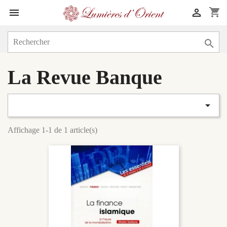
shopping_cart



La Revue Banque

Affichage 1-1 de 1 article(s)