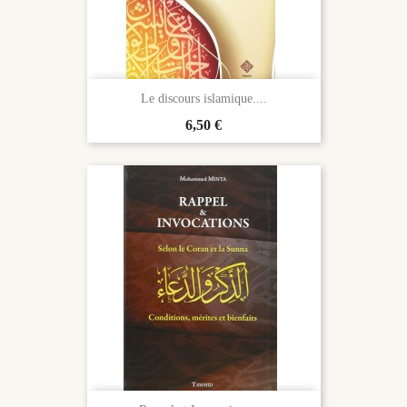
Le discours islamique....
Prix
6,50 €