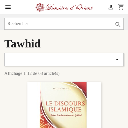
shopping_cart



Tawhid

Affichage 1-12 de 63 article(s)