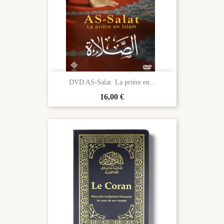
DVD AS-Salat. La prière en...
Prix
16,00 €