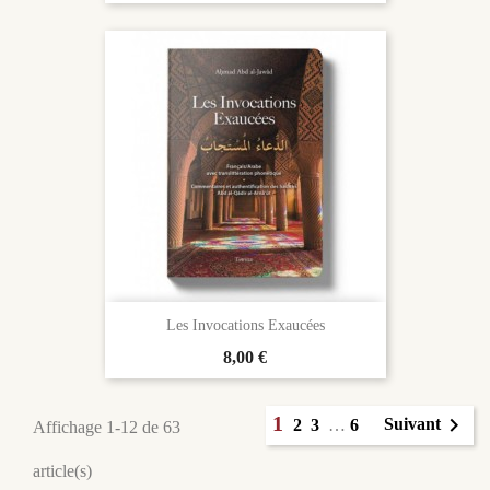
Les Invocations Exaucées
Prix
8,00 €
1

Suivant
2
3
…
6
Affichage 1-12 de 63
article(s)