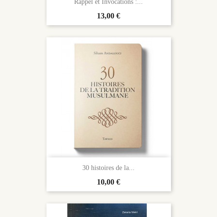
Rappel et Invocations :...
Prix
13,00 €
30 histoires de la...
Prix
10,00 €